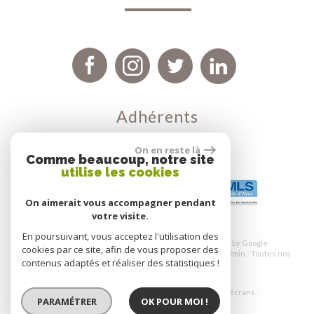
adhérents
On en reste là
Comme beaucoup, notre site
utilise les cookies
On aimerait vous accompagner pendant
votre visite.
En poursuivant, vous acceptez l'utilisation des
© 2026 | Tous droits réservés | Traduction powered by Google
cookies par ce site, afin de vous proposer des
Plan du site
-
Mentions légales
Nos honoraires
-
Liens
-
Admin
-
Toutes nos
contenus adaptés et réaliser des statistiques !
annonces
-
Politique RGPD
Site internet compatible multi-supports,
un seul site adaptable à tous les types d'écrans.
PARAMÉTRER
OK POUR MOI !