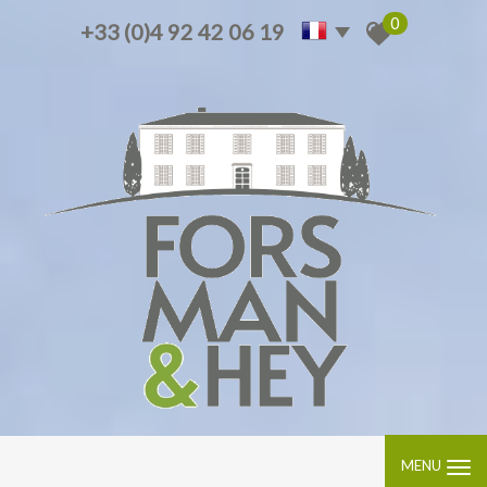
0
+33 (0)4 92 42 06 19
MENU