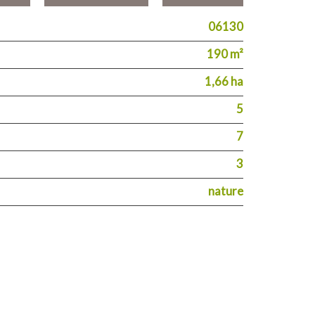
06130
190 m²
1,66 ha
5
7
3
nature