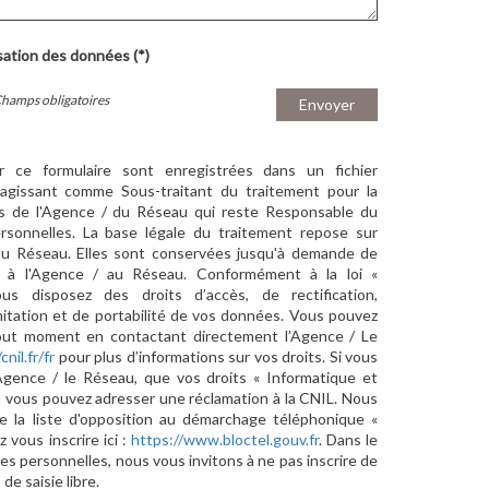
isation des données (*)
Champs obligatoires
Envoyer
ur ce formulaire sont enregistrées dans un fichier
agissant comme Sous-traitant du traitement pour la
cts de l'Agence / du Réseau qui reste Responsable du
sonnelles. La base légale du traitement repose sur
/ du Réseau. Elles sont conservées jusqu'à demande de
s à l'Agence / au Réseau. Conformément à la loi «
ous disposez des droits d’accès, de rectification,
imitation et de portabilité de vos données. Vous pouvez
out moment en contactant directement l’Agence / Le
cnil.fr/fr
pour plus d’informations sur vos droits. Si vous
'Agence / le Réseau, que vos droits « Informatique et
, vous pouvez adresser une réclamation à la CNIL. Nous
e la liste d'opposition au démarchage téléphonique «
z vous inscrire ici :
https://www.bloctel.gouv.fr
. Dans le
s personnelles, nous vous invitons à ne pas inscrire de
e saisie libre.