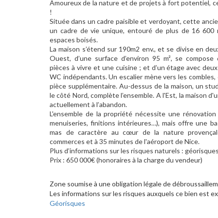
Amoureux de la nature et de projets à fort potentiel, c
!
Située dans un cadre paisible et verdoyant, cette anci
un cadre de vie unique, entouré de plus de 16 600 m
espaces boisés.
La maison s’étend sur 190m2 env., et se divise en deu
Ouest, d’une surface d’environ 95 m², se compose 
pièces à vivre et une cuisine ; et d’un étage avec deu
WC indépendants. Un escalier mène vers les combles, 
pièce supplémentaire. Au-dessus de la maison, un studi
le côté Nord, complète l’ensemble. A l'Est, la maison d'
actuellement à l’abandon.
L'ensemble de la propriété nécessite une rénovation 
menuiseries, finitions intérieures…), mais offre une b
mas de caractère au cœur de la nature provença
commerces et à 35 minutes de l'aéroport de Nice.
Plus d’informations sur les risques naturels : géorisques
Prix : 650 000€ (honoraires à la charge du vendeur)
Zone soumise à une obligation légale de débroussaillem
Les informations sur les risques auxquels ce bien est ex
Géorisques