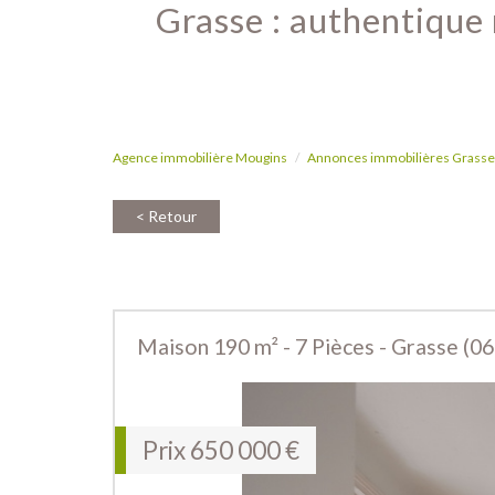
grasse : authentique mas provençal en pierre – terrain de 1,6 hectare avec
Agence immobilière Mougins
Annonces immobilières Grasse
< Retour
Maison 190 m² - 7 Pièces - Grasse (0
Prix
650 000
€