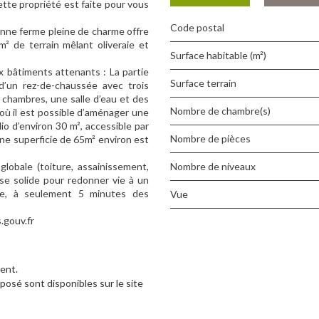
ette propriété est faite pour vous
Code postal
enne ferme pleine de charme offre
² de terrain mêlant oliveraie et
Surface habitable (m²)
x bâtiments attenants : La partie
surface terrain
d’un rez-de-chaussée avec trois
x chambres, une salle d’eau et des
Nombre de chambre(s)
où il est possible d’aménager une
o d’environ 30 m², accessible par
Nombre de pièces
une superficie de 65m² environ est
globale (toiture, assainissement,
Nombre de niveaux
ase solide pour redonner vie à un
le, à seulement 5 minutes des
Vue
.gouv.fr
ent.
posé sont disponibles sur le site