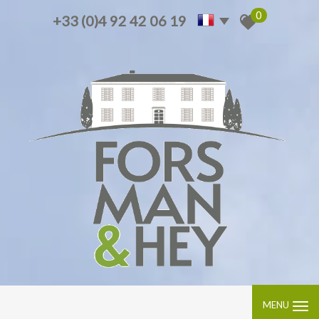
0
+33 (0)4 92 42 06 19
MENU