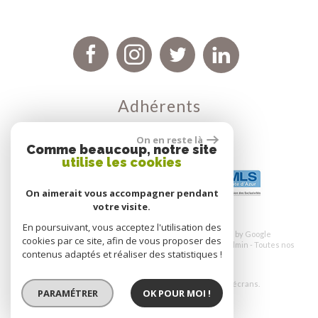
Adhérents
On en reste là
Comme beaucoup, notre site
utilise les cookies
On aimerait vous accompagner pendant
votre visite.
En poursuivant, vous acceptez l'utilisation des
© 2026 | Tous droits réservés | Traduction powered by Google
cookies par ce site, afin de vous proposer des
Plan du site
-
Mentions légales
Nos honoraires
-
Liens
-
Admin
-
Toutes nos
contenus adaptés et réaliser des statistiques !
annonces
-
Politique RGPD
Site internet compatible multi-supports,
un seul site adaptable à tous les types d'écrans.
PARAMÉTRER
OK POUR MOI !