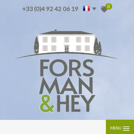
0
+33 (0)4 92 42 06 19
MENU