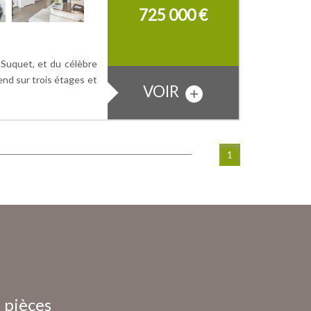
725 000
€
e Suquet, et du célèbre
end sur trois étages et
VOIR
1
e
 pièces