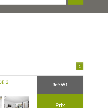
1
E 3
Ref: 651
Prix