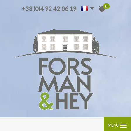
0
+33 (0)4 92 42 06 19
MENU