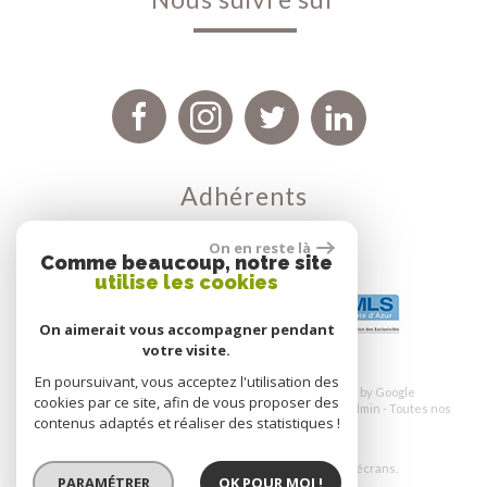
Adhérents
On en reste là
Comme beaucoup, notre site
utilise les cookies
On aimerait vous accompagner pendant
votre visite.
En poursuivant, vous acceptez l'utilisation des
© 2026 | Tous droits réservés | Traduction powered by Google
cookies par ce site, afin de vous proposer des
Plan du site
-
Mentions légales
Nos honoraires
-
Liens
-
Admin
-
Toutes nos
contenus adaptés et réaliser des statistiques !
annonces
-
Politique RGPD
Site internet compatible multi-supports,
un seul site adaptable à tous les types d'écrans.
PARAMÉTRER
OK POUR MOI !