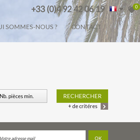
0
+33 (0)4 92 42 06 19
QUI SOMMES-NOUS ?
CONTACT
RECHERCHER
+ de critéres
OK