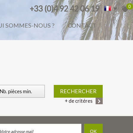
0
+33 (0)4 92 42 06 19
QUI SOMMES-NOUS ?
CONTACT
RECHERCHER
+ de critéres
OK